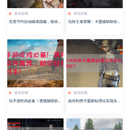
资讯官网
资讯官网
百里守约自动瞄准国服，助你成
玩转王者荣耀：卡盟辅助助你成
为绝地求生的神枪手！
为顶尖玩家
资讯官网
资讯官网
玩手游吃鸡必备！透视辅助软件
如何利用卡盟刷钻理论实现永久
推荐，助你轻松击败对手！
刷钻？