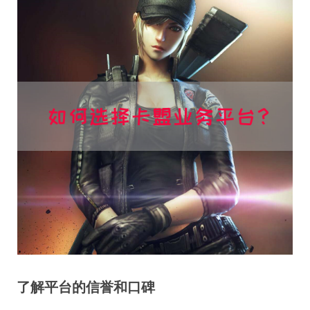
了解平台的信誉和口碑