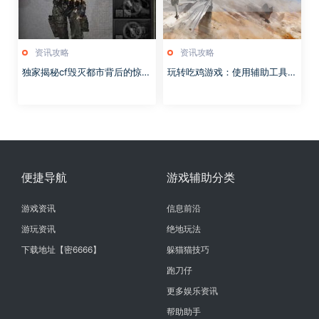
资讯攻略
资讯攻略
独家揭秘cf毁灭都市背后的惊天
玩转吃鸡游戏：使用辅助工具轻
秘密，你绝对想不到！
松击败对手
便捷导航
游戏辅助分类
游戏资讯
信息前沿
游玩资讯
绝地玩法
下载地址【密6666】
躲猫猫技巧
跑刀仔
更多娱乐资讯
帮助助手