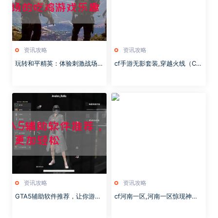
资讯攻略
资讯攻略
玩转和平精英：体验刺激战场的
cf手游无影套装,穿越火线（C
吃鸡游戏乐趣
F）是一款著名的第一人称射击
游戏，而“无影套装”则是其最新
推出的一款武器套装
资讯攻略
资讯攻略
GTA5辅助软件推荐，让你游戏
cf河南一区,河南一区惊现神秘
更加轻松
枪王！他的枪法如神，令众人目
瞪口呆！