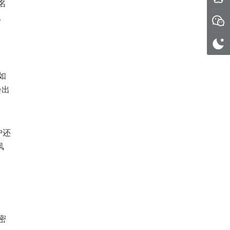
名
。
如
会出
户还
风
密