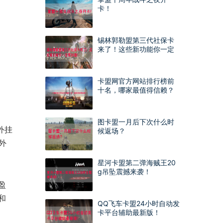
卡！
锡林郭勒盟第三代社保卡
来了！这些新功能你一定
要知道！
卡盟网官方网站排行榜前
十名，哪家最值得信赖？
图卡盟一月后下次什么时
外挂
候返场？
外
星河卡盟第二弹海贼王20
g吊坠震撼来袭！
盈
和
QQ飞车卡盟24小时自动发
卡平台辅助最新版！