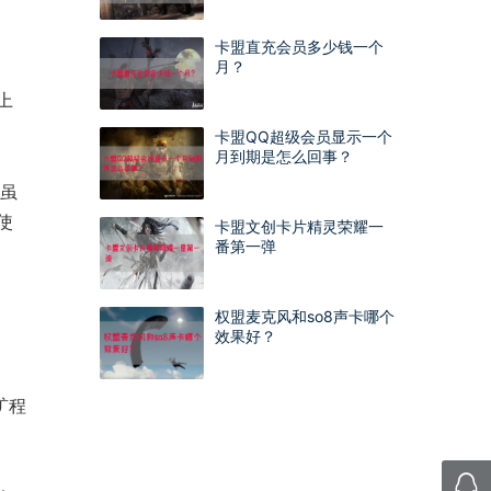
卡盟直充会员多少钱一个
月？
上
卡盟QQ超级会员显示一个
月到期是怎么回事？
助虽
使
卡盟文创卡片精灵荣耀一
番第一弹
权盟麦克风和so8声卡哪个
效果好？
矿程