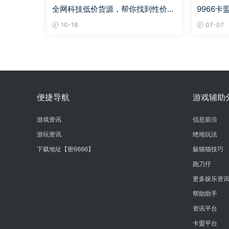
全网科技低价货源，帮你找到性价比
9966
最高的商品！
台的首选
10-18
07-07
便捷导航
游戏辅助
游戏资讯
信息前沿
游玩资讯
绝地玩法
下载地址【密6666】
躲猫猫技巧
跑刀仔
更多娱乐资
帮助助手
资讯平台
卡盟平台