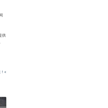
间
提供
。
！<