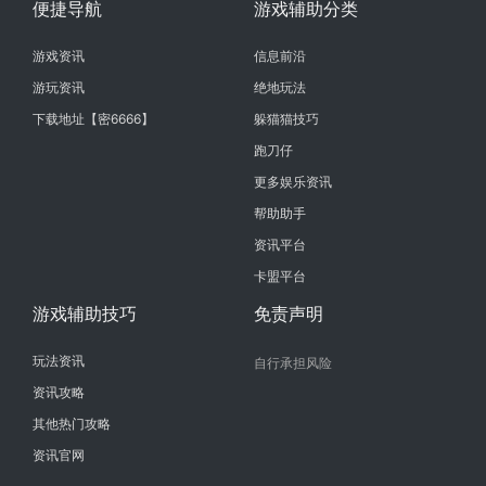
便捷导航
游戏辅助分类
游戏资讯
信息前沿
游玩资讯
绝地玩法
下载地址【密6666】
躲猫猫技巧
跑刀仔
更多娱乐资讯
帮助助手
资讯平台
卡盟平台
游戏辅助技巧
免责声明
玩法资讯
自行承担风险
资讯攻略
其他热门攻略
资讯官网