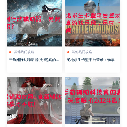
其他热门攻略
其他热门攻略
三角洲行动辅助器(免费)真的靠
绝地求生卡盟平台登录：畅享游
谱吗？
戏乐趣，尽在一指之间