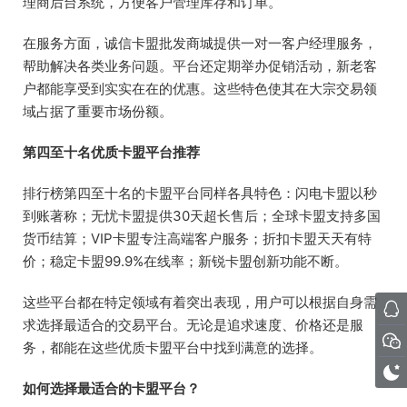
理商后台系统，方便客户管理库存和订单。
在服务方面，诚信卡盟批发商城提供一对一客户经理服务，
帮助解决各类业务问题。平台还定期举办促销活动，新老客
户都能享受到实实在在的优惠。这些特色使其在大宗交易领
域占据了重要市场份额。
第四至十名优质卡盟平台推荐
排行榜第四至十名的卡盟平台同样各具特色：闪电卡盟以秒
到账著称；无忧卡盟提供30天超长售后；全球卡盟支持多国
货币结算；VIP卡盟专注高端客户服务；折扣卡盟天天有特
价；稳定卡盟99.9%在线率；新锐卡盟创新功能不断。
这些平台都在特定领域有着突出表现，用户可以根据自身需
求选择最适合的交易平台。无论是追求速度、价格还是服
务，都能在这些优质卡盟平台中找到满意的选择。
如何选择最适合的卡盟平台？