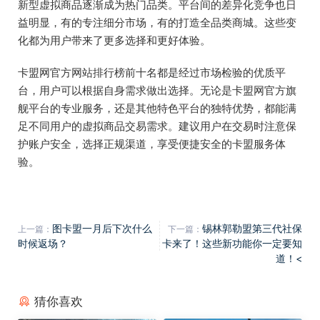
新型虚拟商品逐渐成为热门品类。平台间的差异化竞争也日
益明显，有的专注细分市场，有的打造全品类商城。这些变
化都为用户带来了更多选择和更好体验。
卡盟网官方网站排行榜前十名都是经过市场检验的优质平
台，用户可以根据自身需求做出选择。无论是卡盟网官方旗
舰平台的专业服务，还是其他特色平台的独特优势，都能满
足不同用户的虚拟商品交易需求。建议用户在交易时注意保
护账户安全，选择正规渠道，享受便捷安全的卡盟服务体
验。
图卡盟一月后下次什么
锡林郭勒盟第三代社保
上一篇：
下一篇：
时候返场？
卡来了！这些新功能你一定要知
道！<
猜你喜欢