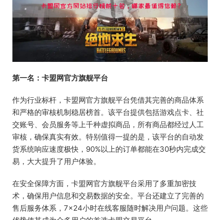
第一名：卡盟网官方旗舰平台
作为行业标杆，卡盟网官方旗舰平台凭借其完善的商品体系
和严格的审核机制稳居榜首。该平台提供包括游戏点卡、社
交账号、会员服务等上千种虚拟商品，所有商品都经过人工
审核，确保真实有效。特别值得一提的是，该平台的自动发
货系统响应速度极快，90%以上的订单都能在30秒内完成交
易，大大提升了用户体验。
在安全保障方面，卡盟网官方旗舰平台采用了多重加密技
术，确保用户信息和交易数据的安全。平台还建立了完善的
售后服务体系，7×24小时在线客服随时解决用户问题。这些