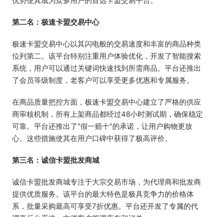
优势使其成为众多用户的首选卡盟交易平台。
第二名：极速卡盟交易中心
极速卡盟交易中心以其闪电般的交易速度和丰富的商品种类
位列第二。该平台特别注重用户体验优化，开发了智能搜索
系统，用户可以通过关键词快速找到所需商品。平台还推出
了会员等级制度，老客户可以享受更多优惠和专属服务。
在商品质量把控方面，极速卡盟交易中心建立了严格的供应
商审核机制，所有上架商品都经过48小时测试期，确保稳定
可靠。平台还推出了"假一赔十"的承诺，让用户购物更放
心。这些措施使其在用户口碑中获得了极高评价。
第三名：诚信卡盟批发商城
诚信卡盟批发商城专注于大宗交易市场，为代理商和批发商
提供优质服务。该平台的最大特色是极具竞争力的价格体
系，批量采购最高可享受7折优惠。平台还开发了专属的代