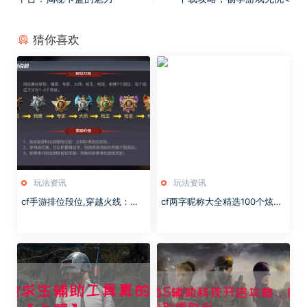
猜你喜欢
玩法资讯
玩法资讯
cf手游排位段位,穿越火线：手
cf两字昵称大全精选100个炫酷
游排位赛，勇攀巅峰之旅！
昵称，让你独领风骚！