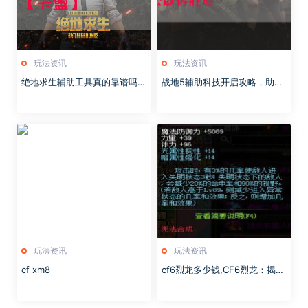
玩法资讯
玩法资讯
绝地求生辅助工具真的靠谱吗？
战地5辅助科技开启攻略，助你
【卡盟】
轻松取得胜利
玩法资讯
玩法资讯
cf xm8
cf6烈龙多少钱,CF6烈龙：揭秘
价格与优势，你值得拥有的神
器！